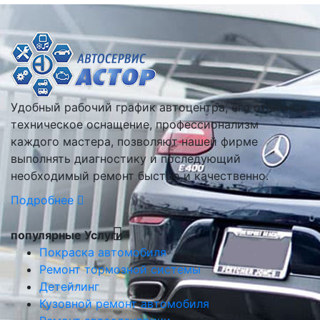
Удобный рабочий график автоцентра, его отличное
техническое оснащение, профессионализм
каждого мастера, позволяют нашей фирме
выполнять диагностику и последующий
необходимый ремонт быстро и качественно.
Подробнее
популярные Услуги
Покраска автомобиля
Ремонт тормозной системы
Детейлинг
Кузовной ремонт автомобиля