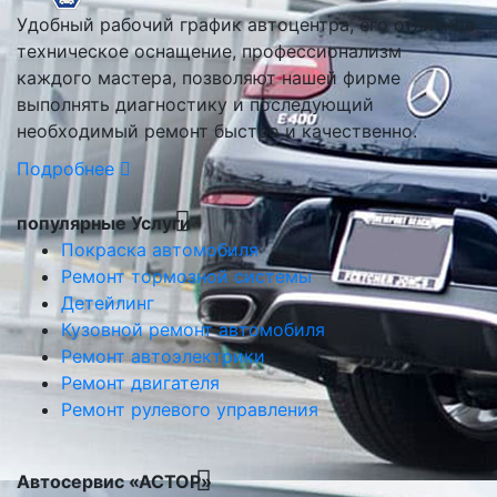
Удобный рабочий график автоцентра, его отличное
техническое оснащение, профессионализм
каждого мастера, позволяют нашей фирме
выполнять диагностику и последующий
необходимый ремонт быстро и качественно.
Подробнее
популярные Услуги
Покраска автомобиля
Ремонт тормозной системы
Детейлинг
Кузовной ремонт автомобиля
Ремонт автоэлектрики
Ремонт двигателя
Ремонт рулевого управления
Автосервис «АСТОР»