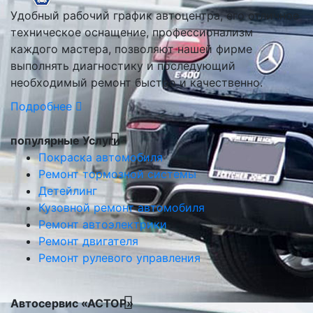
Удобный рабочий график автоцентра, его отличное
техническое оснащение, профессионализм
каждого мастера, позволяют нашей фирме
выполнять диагностику и последующий
необходимый ремонт быстро и качественно.
Подробнее
популярные Услуги
Покраска автомобиля
Ремонт тормозной системы
Детейлинг
Кузовной ремонт автомобиля
Ремонт автоэлектрики
Ремонт двигателя
Ремонт рулевого управления
Автосервис «АСТОР»