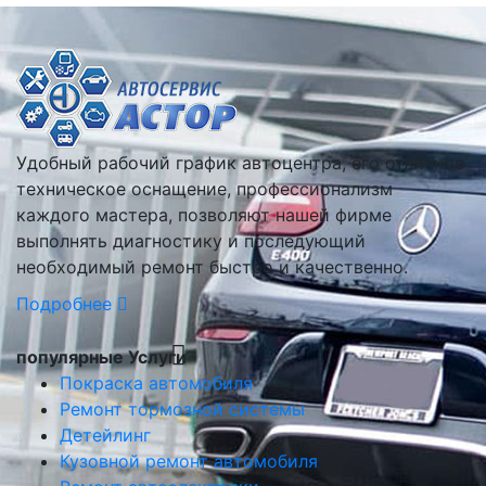
Удобный рабочий график автоцентра, его отличное
техническое оснащение, профессионализм
каждого мастера, позволяют нашей фирме
выполнять диагностику и последующий
необходимый ремонт быстро и качественно.
Подробнее
популярные Услуги
Покраска автомобиля
Ремонт тормозной системы
Детейлинг
Кузовной ремонт автомобиля