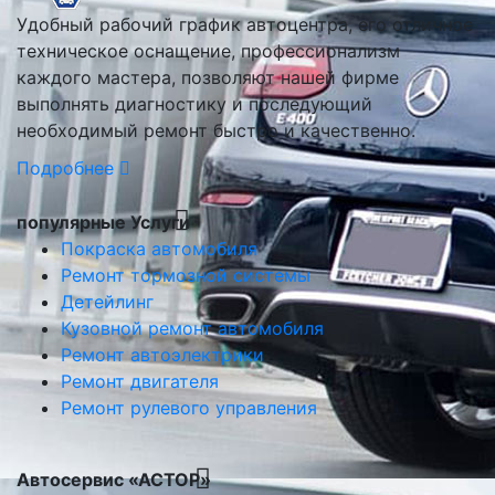
Удобный рабочий график автоцентра, его отличное
техническое оснащение, профессионализм
каждого мастера, позволяют нашей фирме
выполнять диагностику и последующий
необходимый ремонт быстро и качественно.
Подробнее
популярные Услуги
Покраска автомобиля
Ремонт тормозной системы
Детейлинг
Кузовной ремонт автомобиля
Ремонт автоэлектрики
Ремонт двигателя
Ремонт рулевого управления
Автосервис «АСТОР»