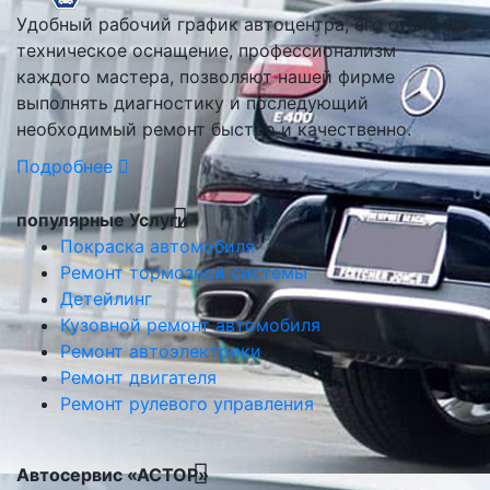
Удобный рабочий график автоцентра, его отличное
техническое оснащение, профессионализм
каждого мастера, позволяют нашей фирме
выполнять диагностику и последующий
необходимый ремонт быстро и качественно.
Подробнее
популярные Услуги
Покраска автомобиля
Ремонт тормозной системы
Детейлинг
Кузовной ремонт автомобиля
Ремонт автоэлектрики
Ремонт двигателя
Ремонт рулевого управления
Автосервис «АСТОР»