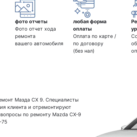
фото отчеты
любая форма
Р
Фото отчет хода
оплаты
ур
ремонта
Оплата по карте /
С
вашего автомобиля
по договору
об
(без нал)
оп
емонт Мазда СХ 9. Специалисты
ния клиента и отремонтируют
 вопросы по ремонту Mazda CX-9
-75