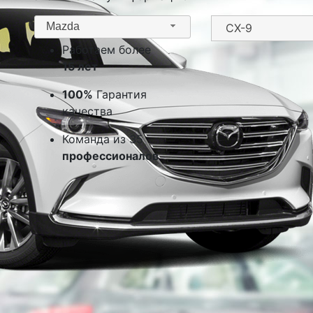
Mazda
Работаем более
15 лет
100%
Гарантия
качества
Команда из 35
профессионалов