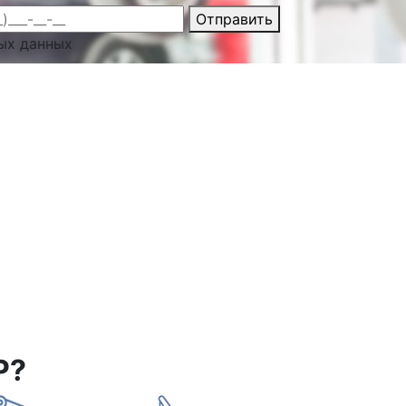
Отправить
ых данных
Р?