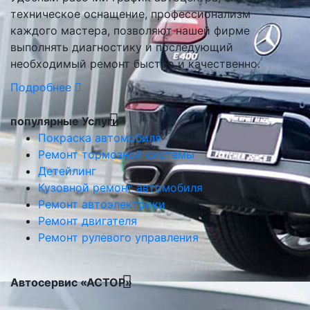
техническое оснащение, профессионализм
каждого мастера, позволяют нашей фирме
выполнять диагностику и последующий
необходимый ремонт быстро и качественно.
Подробнее
популярные Услуги
Покраска автомобиля
Ремонт тормозной системы
Детейлинг
Кузовной ремонт автомобиля
Ремонт автоэлектрики
Ремонт двигателя
Ремонт рулевого управления
Автосервис «АСТОР»