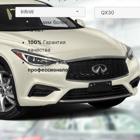
Infiniti
Работаем более
15 лет
100%
Гарантия
качества
Команда из 35
профессионалов