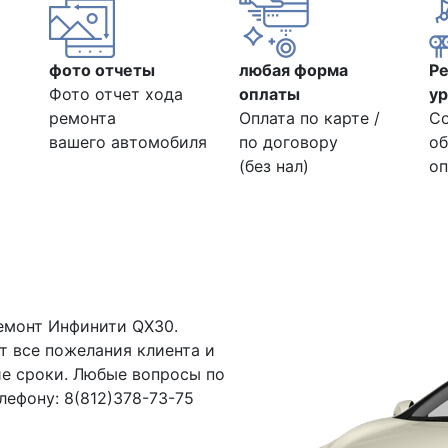
фото отчеты
любая форма
Р
Фото отчет хода
оплаты
ур
ремонта
Оплата по карте /
С
вашего автомобиля
по договору
об
(без нал)
оп
емонт Инфинити QX30.
т все пожелания клиента и
е сроки. Любые вопросы по
елефону: 8(812)378-73-75