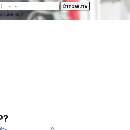
Отправить
ых данных
Р?