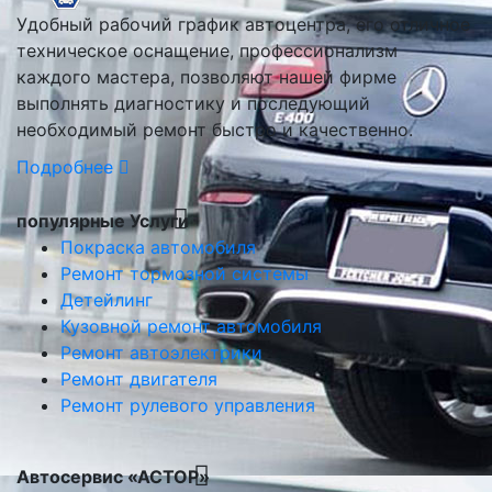
Удобный рабочий график автоцентра, его отличное
техническое оснащение, профессионализм
каждого мастера, позволяют нашей фирме
выполнять диагностику и последующий
необходимый ремонт быстро и качественно.
Подробнее
популярные Услуги
Покраска автомобиля
Ремонт тормозной системы
Детейлинг
Кузовной ремонт автомобиля
Ремонт автоэлектрики
Ремонт двигателя
Ремонт рулевого управления
Автосервис «АСТОР»