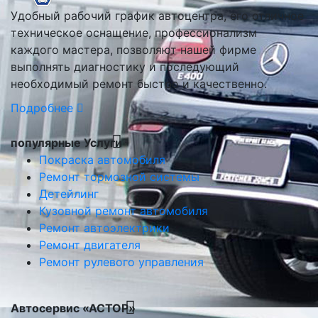
Удобный рабочий график автоцентра, его отличное
техническое оснащение, профессионализм
каждого мастера, позволяют нашей фирме
выполнять диагностику и последующий
необходимый ремонт быстро и качественно.
Подробнее
популярные Услуги
Покраска автомобиля
Ремонт тормозной системы
Детейлинг
Кузовной ремонт автомобиля
Ремонт автоэлектрики
Ремонт двигателя
Ремонт рулевого управления
Автосервис «АСТОР»