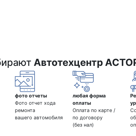
бирают
Автотехцентр АСТО
фото отчеты
любая форма
Р
Фото отчет хода
оплаты
ур
ремонта
Оплата по карте /
С
вашего автомобиля
по договору
об
(без нал)
оп