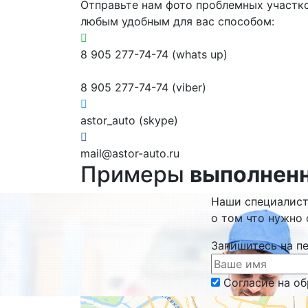
Отправьте нам фото проблемных участк
любым удобным для вас способом:
8 905 277-74-74 (whats up)
8 905 277-74-74 (viber)
astor_auto (skype)
mail@astor-auto.ru
Примеры
выполнен
Наши специалис
о том что нужно 
Запишитесь на п
Согласие на о