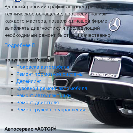
Удобный рабочий график автоцентра, его отличное
техническое оснащение, профессионализм
каждого мастера, позволяют нашей фирме
выполнять диагностику и последующий
необходимый ремонт быстро и качественно.
Подробнее
популярные Услуги
Покраска автомобиля
Ремонт тормозной системы
Детейлинг
Кузовной ремонт автомобиля
Ремонт автоэлектрики
Ремонт двигателя
Ремонт рулевого управления
Автосервис «АСТОР»