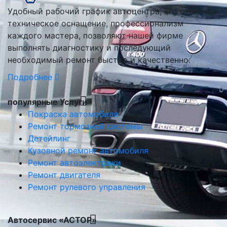
Удобный рабочий график автоцентра, его отличное
техническое оснащение, профессионализм
каждого мастера, позволяют нашей фирме
выполнять диагностику и последующий
необходимый ремонт быстро и качественно.
Подробнее
популярные Услуги
Покраска автомобиля
Ремонт тормозной системы
Детейлинг
Кузовной ремонт автомобиля
Ремонт автоэлектрики
Ремонт двигателя
Ремонт рулевого управления
Автосервис «АСТОР»