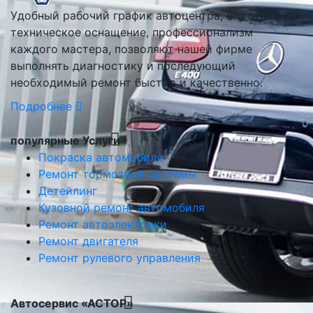
Удобный рабочий график автоцентра, его отличное
техническое оснащение, профессионализм
каждого мастера, позволяют нашей фирме
выполнять диагностику и последующий
необходимый ремонт быстро и качественно.
Подробнее
популярные Услуги
Покраска автомобиля
Ремонт тормозной системы
Детейлинг
Кузовной ремонт автомобиля
Ремонт автоэлектрики
Ремонт двигателя
Ремонт рулевого управления
Автосервис «АСТОР»