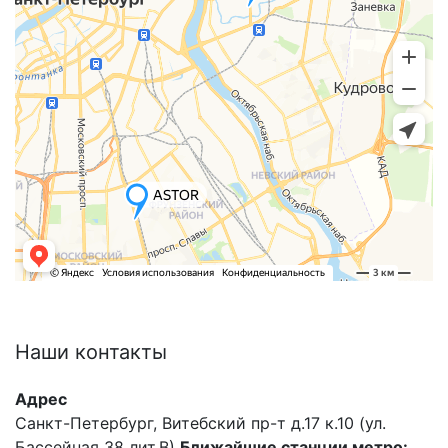
Наши
контакты
Адрес
Санкт-Петербург, Витебский пр-т д.17 к.10 (ул.
Бассейная 38 лит.В)
Ближайшие станции метро: