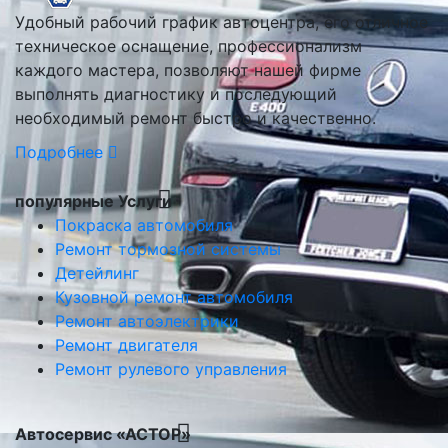
Удобный рабочий график автоцентра, его отличное
техническое оснащение, профессионализм
каждого мастера, позволяют нашей фирме
выполнять диагностику и последующий
необходимый ремонт быстро и качественно.
Подробнее
популярные Услуги
Покраска автомобиля
Ремонт тормозной системы
Детейлинг
Кузовной ремонт автомобиля
Ремонт автоэлектрики
Ремонт двигателя
Ремонт рулевого управления
Автосервис «АСТОР»